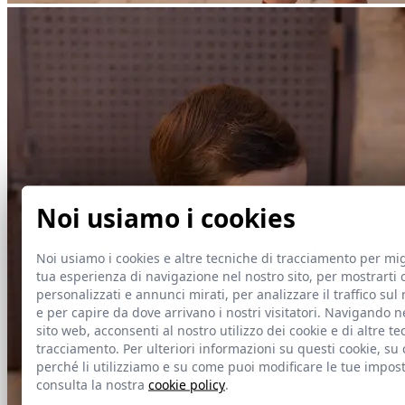
Noi usiamo i cookies
Noi usiamo i cookies e altre tecniche di tracciamento per mig
tua esperienza di navigazione nel nostro sito, per mostrarti 
personalizzati e annunci mirati, per analizzare il traffico sul 
e per capire da dove arrivano i nostri visitatori. Navigando n
sito web, acconsenti al nostro utilizzo dei cookie e di altre te
tracciamento. Per ulteriori informazioni su questi cookie, su
perché li utilizziamo e su come puoi modificare le tue impost
consulta la nostra
cookie policy
.