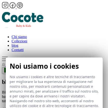
Chi siamo
Collezioni
blog
Contatti
Noi usiamo i cookies
Area clienti
Noi usiamo i cookies e altre tecniche di tracciamento
blog
per migliorare la tua esperienza di navigazione nel
nostro sito, per mostrarti contenuti personalizzati e
annunci mirati, per analizzare il traffico sul nostro sito,
Blog ufficiale di José Varón, marchio specializzato nella moda per
e per capire da dove arrivano i nostri visitatori.
bambini e neonati. Scopri le nostre collezioni, tendenze, eventi e
Navigando nel nostro sito web, acconsenti al nostro
tutte le novità del settore della moda infantile.
utilizzo dei cookie e di altre tecnologie di tracciamento.