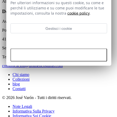
Al momento non ci sono articoli pubblicati sul blog.
Per ulteriori informazioni su questi cookie, su come e
perché li utilizziamo e su come puoi modificare le tue
Dolmen Costuras SL
impostazioni, consulta la nostra
cookie policy
.
Av. Dólmenes de Valencina 32-34
Gestisci i cookie
Polígono Industrial Navexpo
41907 Valencina de la Concepción
Rifiutare tutti i cookie
Sevilla
Accetta tutti i cookie
Telefono: +34 955 998 261
comunicacion@dolmencosturas.com
Chi siamo
Collezioni
blog
Contatti
© 2026 José Varón - Tutti i diritti riservati.
Note Legali
Informativa Sulla Privacy
Informativa Sui Cookie