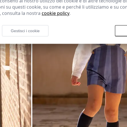
consenti al nostro utilizzo dei cookie e di altre tecnologie d
oni su questi cookie, su come e perché li utilizziamo e su c
, consulta la nostra
cookie policy
.
Gestisci i cookie
Rifiutare tutti i cookie
A