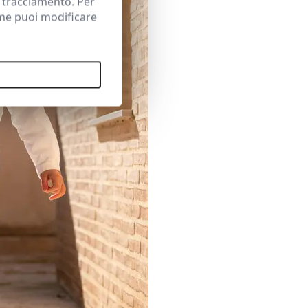
i tracciamento. Per
ome puoi modificare
ccetta tutti i cookie