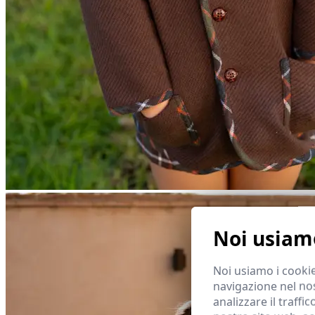
Noi usiamo
Noi usiamo i cookie
navigazione nel nos
analizzare il traffi